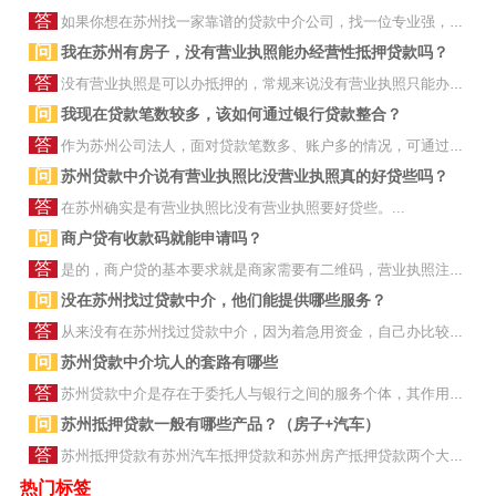
答
如果你想在苏州找一家靠谱的贷款中介公司，找一位专业强，办事效率高的贷款顾问，选择的时候要注意以下几个问题：特别是新手，看...
问
我在苏州有房子，没有营业执照能办经营性抵押贷款吗？
答
没有营业执照是可以办抵押的，常规来说没有营业执照只能办消费型抵押贷款，但是这种消费型的抵押年化相对较高，且年限较短！详情...
问
我现在贷款笔数较多，该如何通过银行贷款整合？
答
作为苏州公司法人，面对贷款笔数多、账户多的情况，可通过银行低息贷款产品进行债务整合。首先，梳理现有债务，列出所有贷款信息...
问
苏州贷款中介说有营业执照比没营业执照真的好贷些吗？
答
在苏州确实是有营业执照比没有营业执照要好贷些。...
问
商户贷有收款码就能申请吗？
答
是的，商户贷的基本要求就是商家需要有二维码，营业执照注册时间满1年以上，征信一般良好即可。接受苏州大小市所有真实经营的商...
问
没在苏州找过贷款中介，他们能提供哪些服务？
答
从来没有在苏州找过贷款中介，因为着急用资金，自己办比较麻烦，现在想找个苏州贷款中介帮忙处理下，想快点放款，请问那些苏州贷...
问
苏州贷款中介坑人的套路有哪些
答
苏州贷款中介是存在于委托人与银行之间的服务个体，其作用是为客户节省融资时间和降低融资成本，比如说常规需要15天的放款时间...
问
苏州抵押贷款一般有哪些产品？（房子+汽车）
答
苏州抵押贷款有苏州汽车抵押贷款和苏州房产抵押贷款两个大类 苏州汽车抵押贷款主要产品有： 苏州汽车抵押贷款产品有：工商...
热门标签