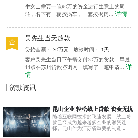
成功申请贷款
55万
已成功
牛女士需要一笔90万的资金进行生意上的周
2023-12-12
转，名下有一辆按揭车，一套按揭房...
详情
苏州高新区 曹先生 [ 自由职业 ]
[法人信用贷]
成功申请贷款
26万
已成功
2023-12-15
吴先生当天放款
苏州园区 刘先生[ 上班族 ]
[公积金贷款]
成功申请贷款
32万
已成功
贷款金额：
30万元
放款时间：
1天
2023-12-16
客户吴先生当日下午需交付30万的货款，早晨
苏州昆山 王先生[ 企业主 ]
[企业经营贷]
11点在苏州贷款咨询网上填写了一笔申请...
详
成功申请贷款
210万
已成功
情
2023-12-18
苏州张家港 苏先生[ 上班族 ]
[按揭房二次抵押]
贷款资讯
成功申请贷款
89万
已成功
2023-12-21
昆山企业 轻松线上贷款 资金无忧
随着互联网技术的飞速发展，线上贷
款已经成为越来越多企业的融资选
择。昆山作为江苏省重要的制造...