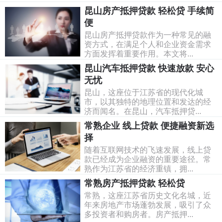
昆山房产抵押贷款 轻松贷 手续简
便
昆山房产抵押贷款作为一种常见的融
资方式，在满足个人和企业资金需求
方面发挥着重要作用。本文将...
昆山汽车抵押贷款 快速放款 安心
无忧
昆山，这座位于江苏省的现代化城
市，以其独特的地理位置和发达的经
济而闻名。在昆山，汽车抵押贷...
常熟企业 线上贷款 便捷融资新选
择
随着互联网技术的飞速发展，线上贷
款已经成为企业融资的重要途径。常
熟作为江苏省的经济重镇，拥...
常熟房产抵押贷款 轻松贷
常熟，这座江苏省历史文化名城，近
年来房地产市场蓬勃发展，吸引了众
多投资者和购房者。房产抵押...