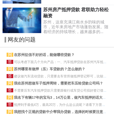
苏州房产抵押贷款 君联助力轻松
融资
苏州，这座充满江南水乡韵味的城
市，近年来房地产市场蓬勃发展。随
着经济的持续增长，越来越多的...
网友的问题
问
在苏州征信不好的话，能做哪些贷款？
答
可以考虑下面几个方向产品：一、汽车抵押贷款在苏州汽车抵押贷款对于征信是非常宽松的，本质上就是以车作为抵押担保物，向银行和...
问
苏州哪里有做押（压）车贷款的？怎么做的？
答
建议做汽车流动贷款，只需要去车管所做抵押登记即可，比较灵活！但是如果征信非常差，做不了汽车流动贷款，再选择押车贷款，押车...
问
我在苏州想做车子抵押周转，需要把车压给贷款公司吗？
答
不需要压车汽车抵押贷款只需要跟银行或车贷公司拟好签订借款合同，到当地车管所做一个抵押登记即可，车还是由原车主正常使用，不...
问
我名下有辆17年的宝马3，14万公里，做汽车抵押的话大概能贷多少？
答
抵押到手最低4万，最高20万，为什么这么说呢？请看下方普通苏州汽车抵押产品能贷4万多，通过BBAPT（品牌增额宝产品）汽...
问
我想找个正规的贷款中介帮我办贷款，选择的时候要注意哪些问题？