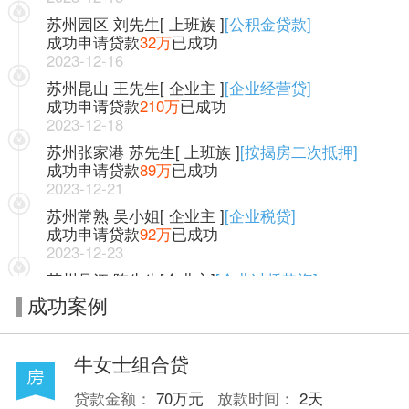
苏州园区 刘先生[ 上班族 ]
[公积金贷款]
成功申请贷款
32万
已成功
2023-12-16
苏州昆山 王先生[ 企业主 ]
[企业经营贷]
成功申请贷款
210万
已成功
2023-12-18
苏州张家港 苏先生[ 上班族 ]
[按揭房二次抵押]
成功申请贷款
89万
已成功
2023-12-21
苏州常熟 吴小姐[ 企业主 ]
[企业税贷]
成功申请贷款
92万
已成功
2023-12-23
苏州吴江 陈先生[企业主]
[企业过桥垫资]
成功申请贷款
120万
已成功
成功案例
2023-12-28
苏州相城 陈女士[ 自由职业 ]
[流水经营贷]
成功申请贷款
98万
已成功
牛女士组合贷
2023-12-30
贷款金额：
70万元
放款时间：
2天
苏州姑苏区 徐小姐 [ 上班族 ]
[信用贷款]