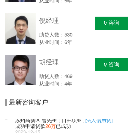
从业时间：6年
倪经理
咨询
助贷人数：530
从业时间：6年
胡经理
咨询
助贷人数：469
苏州相城 陈女士[ 自由职业 ]
[流水经营贷]
成功申请贷款
98万
已成功
从业时间：4年
2023-12-30
苏州姑苏区 徐小姐 [ 上班族 ]
[信用贷款]
最新咨询客户
成功申请贷款
55万
已成功
2023-12-12
苏州高新区 曹先生 [ 自由职业 ]
[法人信用贷]
成功申请贷款
26万
已成功
2023-12-15