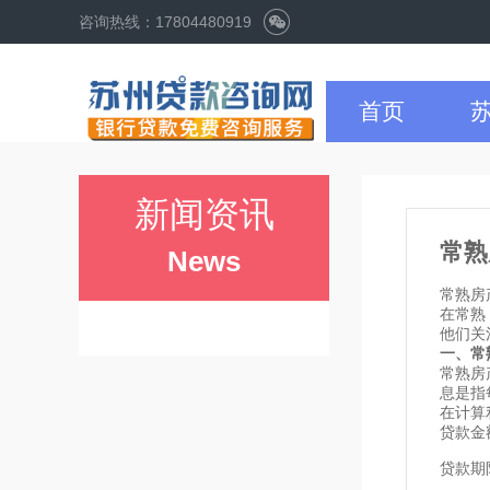
咨询热线：17804480919
首页
新闻资讯
常熟
News
常熟房
在常熟
他们关
一、常
常熟房
息是指
在计算
贷款金
贷款期