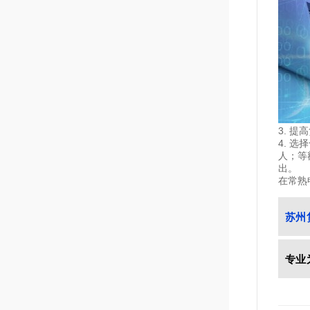
3. 
4. 
人；等
出。
在常熟
苏州
专业