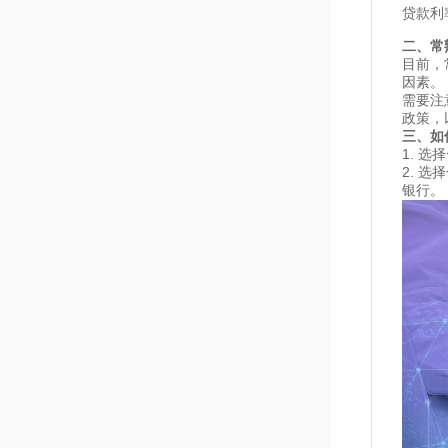
贷款利
二、常
目前，
因素。
需要注
政策，
三、如
1. 
2. 
银行。