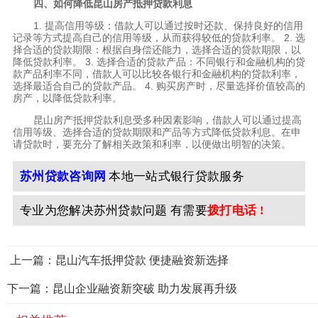
四、如何降低昆山房产抵押贷款利息
1. 提高信用等级：借款人可以通过按时还款、保持良好的信用
记录等方式提高自己的信用等级，从而获得较低的贷款利率。 2. 选
择合适的贷款期限：根据自身偿还能力，选择合适的贷款期限，以
降低贷款利率。 3. 选择合适的贷款产品：不同银行和金融机构的贷
款产品利率不同，借款人可以比较各银行和金融机构的贷款利率，
选择最适合自己的贷款产品。 4. 购买房产时，尽量选择价值较高的
房产，以降低贷款利率。
昆山房产抵押贷款利息受多种因素影响，借款人可以通过提高
信用等级、选择合适的贷款期限和产品等方式降低贷款利息。在申
请贷款时，要充分了解相关政策和利率，以便做出明智的决策。
苏州贷款咨询网
本地一站式银行贷款服务
专业为您解决苏州贷款问题 有需要
拨打电话 !
上一篇：昆山汽车抵押贷款 便捷融资新选择
下一篇：昆山企业融资新突破 助力发展再升级