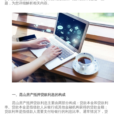
题，为您详细解析相关内容。
一、昆山房产抵押贷款利息的构成
昆山房产抵押贷款利息主要由两部分构成：贷款本金和贷款利
率。贷款本金是指借款人从银行或其他金融机构获得的贷款金额；
贷款利率是指借款人需要支付给银行的利息比率。通常情况下，贷