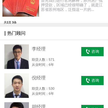
首先我们进行名词解释，苏州房产抵
押贷款，区域已经很明确了，就是江
苏省苏州地区，泛指这一片的...
共
1
页
3
条
热门顾问
李经理
咨询
助贷人数：571
从业时间：6年
倪经理
咨询
助贷人数：530
从业时间：6年
胡经理