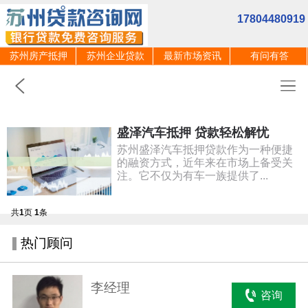
17804480919
苏州房产抵押
苏州企业贷款
最新市场资讯
有问有答
盛泽汽车抵押 贷款轻松解忧
苏州盛泽汽车抵押贷款作为一种便捷
的融资方式，近年来在市场上备受关
注。它不仅为有车一族提供了...
共
1
页
1
条
热门顾问
李经理
咨询