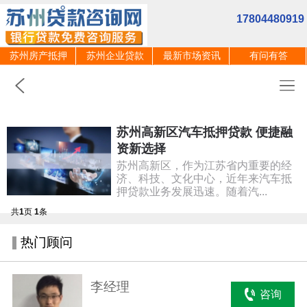
17804480919
苏州房产抵押
苏州企业贷款
最新市场资讯
有问有答
苏州高新区汽车抵押贷款 便捷融
资新选择
苏州高新区，作为江苏省内重要的经
济、科技、文化中心，近年来汽车抵
押贷款业务发展迅速。随着汽...
共
1
页
1
条
热门顾问
李经理
咨询