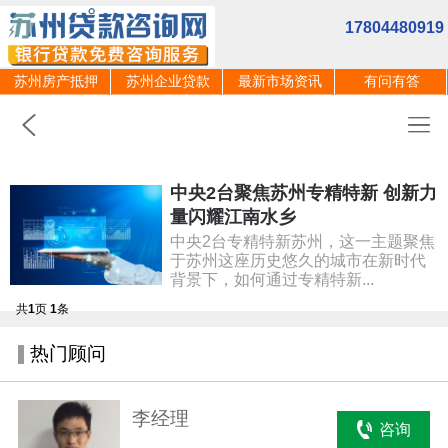
17804480919
苏州房产抵押
苏州企业贷款
最新市场资讯
有问有答
中央2台聚焦苏州专精特新 创新力
量闪耀江南水乡
中央2台专精特新苏州，这一主题聚焦
于苏州这座历史悠久的城市在新时代
背景下，如何通过专精特新...
共
1
页
1
条
热门顾问
李经理
咨询