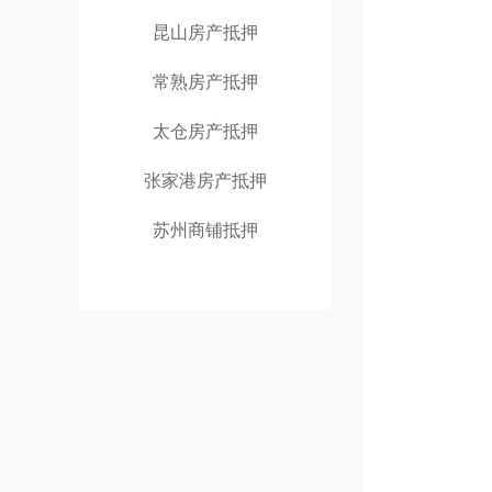
昆山房产抵押
常熟房产抵押
太仓房产抵押
张家港房产抵押
苏州商铺抵押