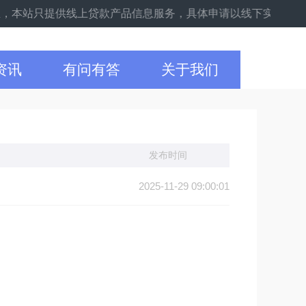
只提供线上贷款产品信息服务，具体申请以线下实际申请审批为准，
资讯
有问有答
关于我们
发布时间
2025-11-29 09:00:01