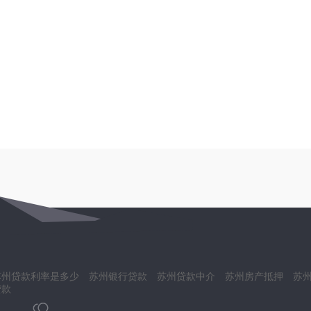
苏州贷款利率是多少
苏州银行贷款
苏州贷款中介
苏州房产抵押
苏
贷款