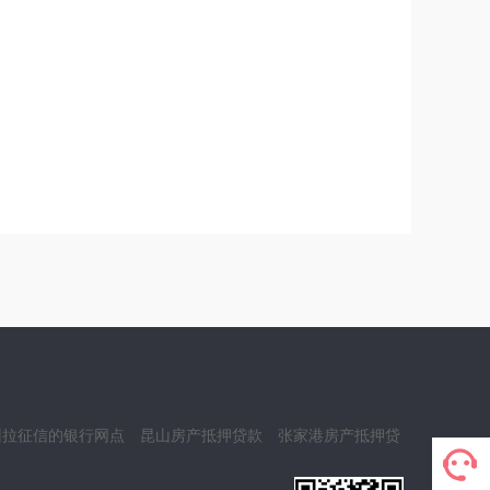
州拉征信的银行网点
昆山房产抵押贷款
张家港房产抵押贷