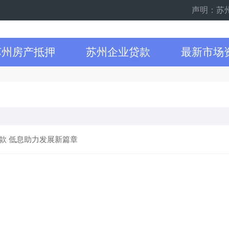
声明：苏州贷
苏州房产抵押
苏州企业贷款
最新市场
款 低息助力发展新篇章
条