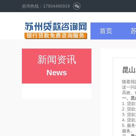
咨询热线：17804480919
首页
新闻资讯
昆山
News
随着我
这一问
高效、
一、昆
1. 
2. 
3. 
4. 
5. 
服务。