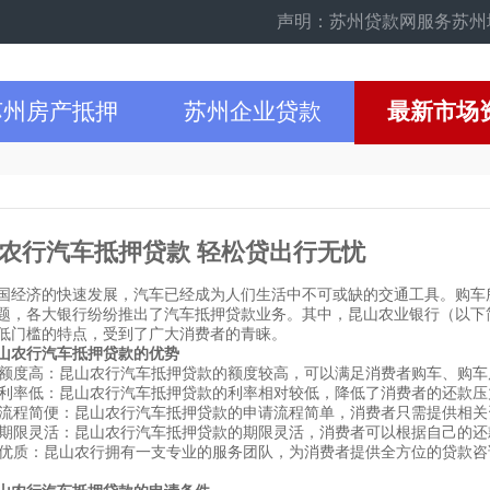
声明：苏州贷款网服务苏州地区的
苏州房产抵押
苏州企业贷款
最新市场
农行汽车抵押贷款 轻松贷出行无忧
国经济的快速发展，汽车已经成为人们生活中不可或缺的交通工具。购车
题，各大银行纷纷推出了汽车抵押贷款业务。其中，昆山农业银行（以下简
低门槛的特点，受到了广大消费者的青睐。
山农行汽车抵押贷款的优势
贷款额度高：昆山农行汽车抵押贷款的额度较高，可以满足消费者购车、购
贷款利率低：昆山农行汽车抵押贷款的利率相对较低，降低了消费者的还款压
贷款流程简便：昆山农行汽车抵押贷款的申请流程简单，消费者只需提供相
贷款期限灵活：昆山农行汽车抵押贷款的期限灵活，消费者可以根据自己的
服务优质：昆山农行拥有一支专业的服务团队，为消费者提供全方位的贷款