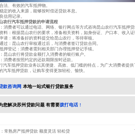
拥有合法、有效的汽车抵押物。
具有稳定的收入来源，能够按时偿还贷款本息。
无不良信用记录。
山农行汽车抵押贷款的申请流程
咨询：消费者可以通过电话、网络、银行网点等方式咨询昆山农行汽车抵押
准备资料：根据昆山农行的要求，准备相关资料，如身份证、户口本、收入
提交申请：将准备好的资料提交给昆山农行，等待审核。
审核通过：昆山农行审核通过后，与消费者签订贷款合同。
办理抵押登记：消费者需到相关部门办理抵押登记手续。
放款：昆山农行将贷款金额打入消费者的银行账户。
还款：消费者按照约定的还款期限按时还款。
行汽车抵押贷款业务以其便捷、高效、低门槛的特点，为广大消费者提供
的汽车抵押贷款，让购车变得更加轻松、愉快。
贷款咨询网
本地一站式银行贷款服务
为您解决苏州贷款问题 有需要
拨打电话 !
：常熟房产抵押贷款 额度灵活 轻松贷